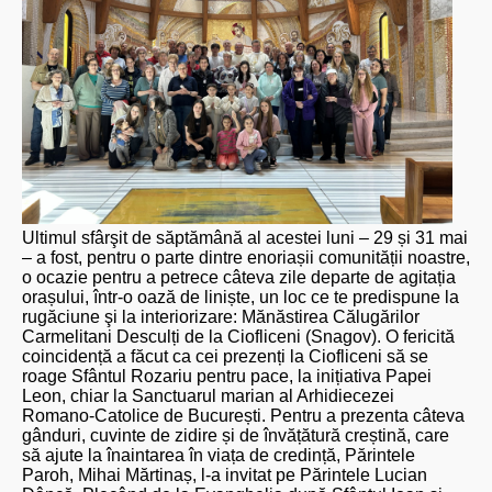
Ultimul sfârşit de săptămână al acestei luni – 29 și 31 mai
– a fost, pentru o parte dintre enoriașii comunității noastre,
o ocazie pentru a petrece câteva zile departe de agitația
orașului, într-o oază de liniște, un loc ce te predispune la
rugăciune şi la interiorizare: Mănăstirea Călugărilor
Carmelitani Desculți de la Ciofliceni (Snagov). O fericită
coincidență a făcut ca cei prezenți la Ciofliceni să se
roage Sfântul Rozariu pentru pace, la inițiativa Papei
Leon, chiar la Sanctuarul marian al Arhidiecezei
Romano-Catolice de București. Pentru a prezenta câteva
gânduri, cuvinte de zidire și de învățătură creștină, care
să ajute la înaintarea în viața de credință, Părintele
Paroh, Mihai Mărtinaș, l-a invitat pe Părintele Lucian