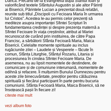
Dâncă. Plecând de la Evanghelia după Sfântul Ioan și
valorificând textele Sfântului Augustin și ale altor Părinți
ai Bisericii, Părintele Lucian a prezentat două relatări,
reunite sub titlul „Discipoli cu Fecioara Maria în urmarea
lui Cristos”. Acestea le-au permis celor prezenți să
mediteze asupra importanței Sfintei Scripturi în
fundamentarea credinței și despre prezența maternă a
Sfintei Fecioare în viața creștinilor, atribut al Mariei
recunoscut de curând prin instituirea, de către Papa
Francisc, a sărbătorii Sfânta Fecioară Maria, Maica
Bisericii. Celelalte momente spirituale au inclus
rugăciunile zilei – Laudele și Vesperele – făcute în
comun, Sfânta Liturghie, Sfântul Rozariu, Litania și
procesiunea în cinstea Sfintei Fecioare Maria. De
asemenea, nu au lipsit momentele de destindere, de
comunicare și de comuniune interumană, momentele de
odihnă și refacere. Îi mulțumim Bunului Dumnezeu pentru
aceste zile binecuvântate, preoților pentru călăuzirea
spirituală și fiecărui participant în parte pentru bucuria
comuniunii. Sfânta Fecioară Maria, Maica Bisericii, să ne
însoțească pașii în fiecare zi!
citeste mai mult
vezi album foto