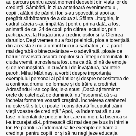
au parcurs pentru acest moment deosebit din viața lor de
credință. Sâmbătă, în ziua anterioară evenimentului,
copiii, alături de părinții lor, s-au spovedit și apoi au
pregătit sărbătoarea de a doua zi. Sfânta Liturghie, în
cadrul căreia s-au împărtășit pentru prima dată, a fost
animată de cei 24 de copii prin citirea lecturilor, prin
participarea la Rugăciunea credincioșilor și la Oferirea
darurilor. Deși vremea nu a fost prielnică, ploaia torențială
din această zi nu a umbrit bucuria sărbătorii, ci a părut
mai degrabă o binecuvântare – o adevărată „ploaie de
haruri” revărsată asupra copiilor și a întregii comunități. În
ciuda vremii, atmosfera a fost una caldă, plină de emoție
și de recunoștință. În cuvântul de învățătură, părintele
paroh, Mihai Mărtinaș, a vorbit despre importanța
exemplului personal al părinților și despre necesitatea de
a continua drumul de formare și de trăire a credinței.
Adresându-li-se copiilor, le-a spus: „Dacă ați terminat
orele de cateheză de duminică, nu înseamnă că s-a
încheiat formarea voastră creștină. Încheierea catehezei
nu este sfârșitul, ci poate fi considerată începutul trăirii
vieții voastre de credință.” Apoi, i-a îndemnat să nu se
lase influențați de prietenii lor care nu merg la biserică și
i-a încurajat să-L primească cât mai des pe Isus în inimile
lor. Pe părinți i-a îndemnat să fie exemple de trăire a
credinței pentru copiii lor și să nu neglijeze educația