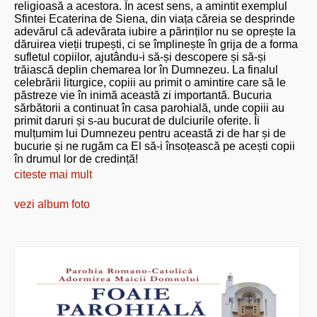
religioasă a acestora. În acest sens, a amintit exemplul
Sfintei Ecaterina de Siena, din viața căreia se desprinde
adevărul că adevărata iubire a părinților nu se oprește la
dăruirea vieții trupești, ci se împlinește în grija de a forma
sufletul copiilor, ajutându-i să-și descopere și să-și
trăiască deplin chemarea lor în Dumnezeu. La finalul
celebrării liturgice, copiii au primit o amintire care să le
păstreze vie în inimă această zi importantă. Bucuria
sărbătorii a continuat în casa parohială, unde copiii au
primit daruri și s-au bucurat de dulciurile oferite. Îi
mulțumim lui Dumnezeu pentru această zi de har și de
bucurie și ne rugăm ca El să-i însoțească pe acești copii
în drumul lor de credință!
citeste mai mult
vezi album foto