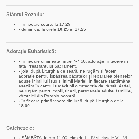
Sfântul Rozariu:
- în fiecare seară, la
17.25
- duminica, la orele
10.25 și 17.25
Adorație Euharistică:
- În fiecare dimineață, între 7-7.50, adorație în tăcere în
fața Preasfântului Sacrament.
- joia, după Liturghia de seară, ne rugăm și facem
adorație pentru ispășirea păcatelor și repararea ofenselor
aduse Inimii lui Isus și Inimii Mariei. În fiecare săptămâna,
așezăm în centrul rugăciunii o categorie de vârstă. Astfel,
ne rugăm pentru copiii, tinerii, persoanele adulte, familiile,
vârstnicii din Parohia noastră!
- în fiecare primă vinere din lună, după Liturghia de la
18.00
Catehezele:
- SÂMBĂTA: la ora 11.00, clasele I – IV și clasele V – VIII.